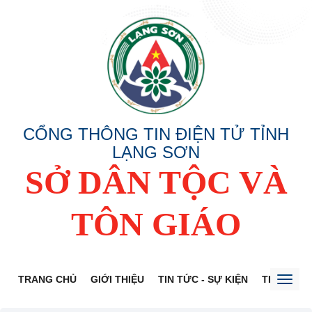
CỔNG THÔNG TIN ĐIỆN TỬ TỈNH
LẠNG SƠN
SỞ DÂN TỘC VÀ
TÔN GIÁO
TRANG CHỦ
GIỚI THIỆU
TIN TỨC - SỰ KIỆN
THÔNG TI
Toggl
naviga