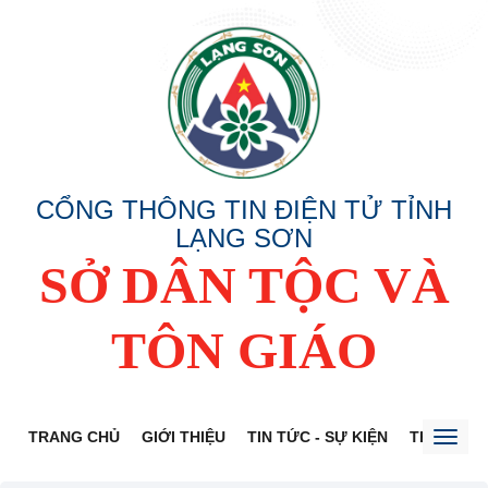
CỔNG THÔNG TIN ĐIỆN TỬ TỈNH
LẠNG SƠN
SỞ DÂN TỘC VÀ
TÔN GIÁO
TRANG CHỦ
GIỚI THIỆU
TIN TỨC - SỰ KIỆN
THÔNG TI
Toggl
naviga