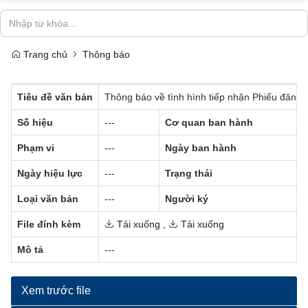
Trang chủ
Thông báo
Tiêu đề văn bản
Thông báo về tình hình tiếp nhận Phiếu đăng 
Số hiệu
---
Cơ quan ban hành
Phạm vi
---
Ngày ban hành
Ngày hiệu lực
---
Trạng thái
Loại văn bản
---
Người ký
File đính kèm
Tải xuống
,
Tải xuống
Mô tả
---
Xem trước file