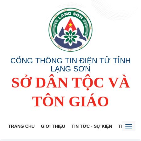
CỔNG THÔNG TIN ĐIỆN TỬ TỈNH
LẠNG SƠN
SỞ DÂN TỘC VÀ
TÔN GIÁO
TRANG CHỦ
GIỚI THIỆU
TIN TỨC - SỰ KIỆN
THÔNG TI
Toggl
naviga