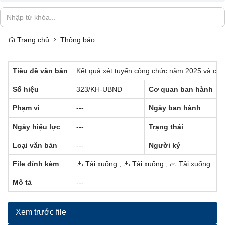
Trang chủ
Thông báo
Tiêu đề văn bản
Kết quả xét tuyển công chức năm 2025 và côn
Số hiệu
323/KH-UBND
Cơ quan ban hành
Phạm vi
---
Ngày ban hành
Ngày hiệu lực
---
Trạng thái
Loại văn bản
---
Người ký
File đính kèm
Tải xuống
,
Tải xuống
,
Tải xuống
Mô tả
---
Xem trước file