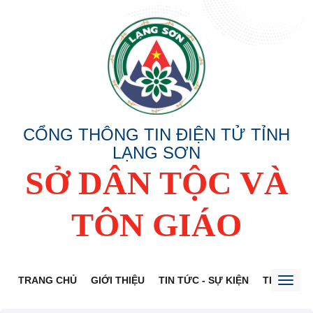
CỔNG THÔNG TIN ĐIỆN TỬ TỈNH
LẠNG SƠN
SỞ DÂN TỘC VÀ
TÔN GIÁO
TRANG CHỦ
GIỚI THIỆU
TIN TỨC - SỰ KIỆN
THÔNG TI
Toggl
naviga