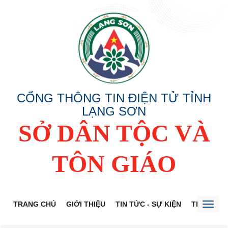
CỔNG THÔNG TIN ĐIỆN TỬ TỈNH
LẠNG SƠN
SỞ DÂN TỘC VÀ
TÔN GIÁO
TRANG CHỦ
GIỚI THIỆU
TIN TỨC - SỰ KIỆN
THÔNG TI
Toggl
naviga