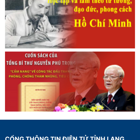
CỔNG THÔNG TIN ĐIỆN TỬ TỈNH LẠNG