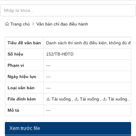
Trang chủ
Văn bản chỉ đạo điều hành
Tiêu đề văn bản
Danh sách thí sinh đủ điều kiện, không đủ điều
Số hiệu
152/TB-HĐTD
Phạm vi
---
Ngày hiệu lực
---
Loại văn bản
---
File đính kèm
Tải xuống
,
Tải xuống
,
Tải xuống
,
Mô tả
---
Xem trước file